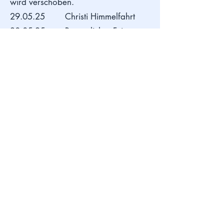
wird verschoben.
29.05.25 Christi Himmelfahrt
30.05.25 Beweglicher Feiertag
05.06.25 Kollegiumsinterne
Fortbildung
09.06.25 Pfingstmontag
10.06.25 Pfingstferien
16.06.25 Homeschooling
(Zeugnis- und Planungskonferenz)
19.06.25 Fronleichnam
20.06.25 Beweglicher Feiertag
11.07.25 Zeugnisausgabe,
Unterrichtsende um 10:00 Uhr
14.07. - 26.08.25
Sommerferien