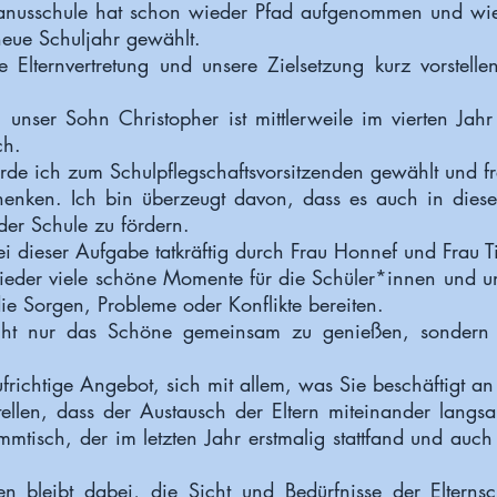
hanusschule hat schon wieder Pfad aufgenommen und wi
 neue Schuljahr gewählt.
 Elternvertretung und unsere Zielsetzung kurz vorstell
unser Sohn Christopher ist mittlerweile im vierten Jah
ich.
urde ich zum Schulpflegschaftsvorsitzenden gewählt und fr
schenken. Ich bin überzeugt davon, dass es auch in dies
n der Schule zu fördern.
ei dieser Aufgabe tatkräftig
durch Frau Honnef und Frau 
ieder viele schöne Momente für die Schüler*innen und un
e Sorgen, Probleme oder Konflikte bereiten.
icht nur das Schöne gemeinsam zu genießen, sonder
frichtige Angebot, sich mit allem, was Sie beschäftigt a
tellen, dass der Austausch der Eltern miteinander langs
ammtisch, der im letzten Jahr erstmalig stattfand und auc
n bleibt dabei, die Sicht und Bedürfnisse der Elterns