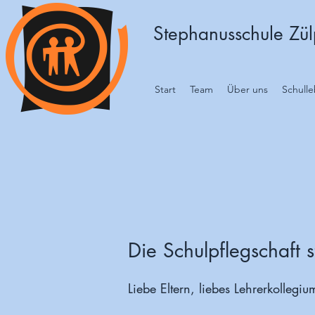
Stephanusschule Zülp
Start
Team
Über uns
Schull
Die Schulpflegschaft st
Liebe Eltern, liebes Lehrerkollegiu