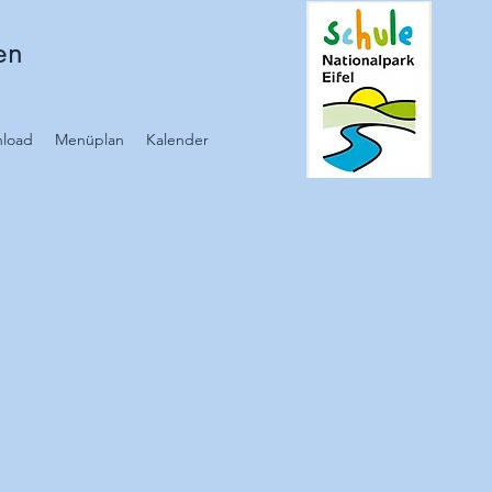
en
nload
Menüplan
Kalender